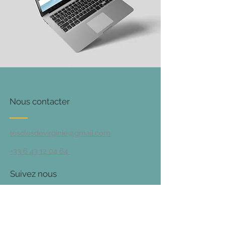
Nous contacter
​lesclesdevirginie@gmail.com
+33 6 43 12 04 64
Suivez nous